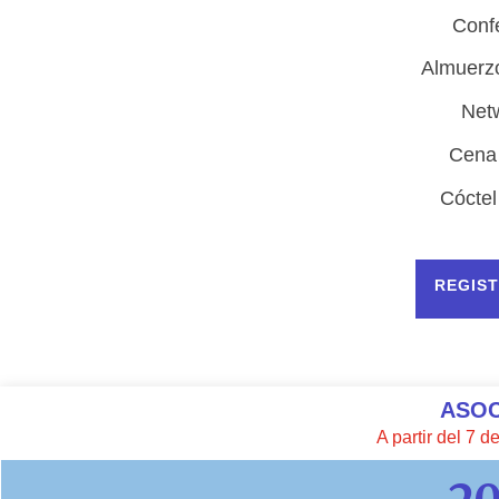
Conf
Almuerzo
Net
Cena
Cóctel
REGIS
ASO
A partir del 7