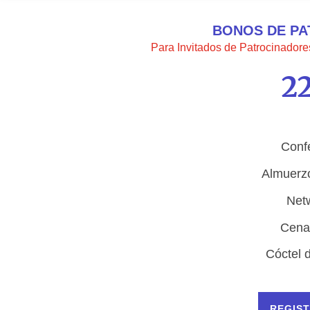
BONOS DE P
Para Invitados de Patrocinador
2
Conf
Almuerzo
Net
Cena
Cóctel 
REGIS