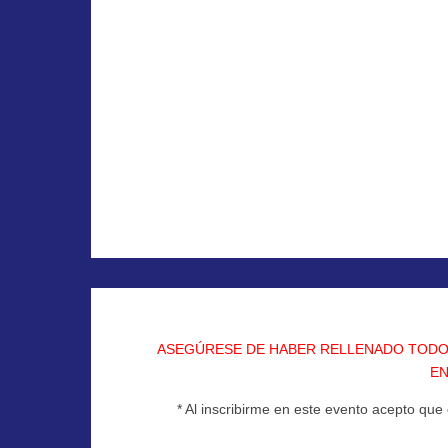
info@fepm.com
ASEGÚRESE DE HABER RELLENADO TODO
EN
* Al inscribirme en este evento acepto qu