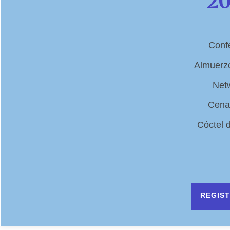
2
Conf
Almuerzo
Net
Cena
Cóctel 
REGIS