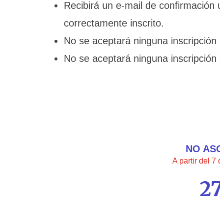
Recibirá un e-mail de confirmació
correctamente inscrito.
No se aceptará ninguna inscripció
No se aceptará ninguna inscripción
NO AS
A partir del 
2