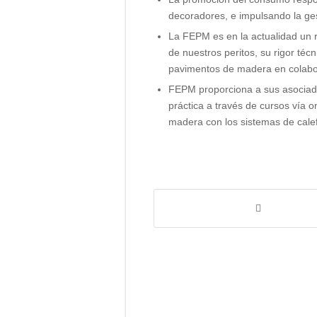
Marco
decoradores, e impulsando la gest
normativo
La FEPM es en la actualidad un r
de nuestros peritos, su rigor té
Organización
pavimentos de madera en colab
Participar
FEPM proporciona a sus asociados
práctica a través de cursos vía on
madera con los sistemas de calef
Miembros
de
FEPM
Ver
listado
completo