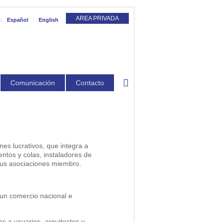
AREA PRIVADA
:
Español
English
Comunicación
Contacto
es lucrativos, que integra a
ntos y colas, instaladores de
 sus asociaciones miembro.
 un comercio nacional e
s a usuarios, arquitectos y