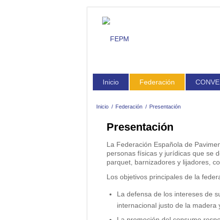
Inicio
Federación
CONVE
Inicio
/
Federación
/
Presentación
Presentación
Federación
La Federación Española de Pavimento
personas físicas y jurídicas que se
parquet, barnizadores y lijadores, 
Presentación
Los objetivos principales de la feder
La defensa de los intereses de s
Historia
internacional justo de la madera
La promoción del consumo respons