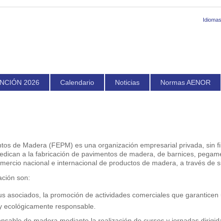
Idiomas
NCIÓN 2026
Calendario
Noticias
Normas AENOR
s de Madera (FEPM) es una organización empresarial privada, sin fin
 dedican a la fabricación de pavimentos de madera, de barnices, pegame
comercio nacional e internacional de productos de madera, a través de
ación son:
us asociados, la promoción de actividades comerciales que garanticen
 y ecológicamente responsable.
able de madera mediante la realización de cursos y jornadas dirigida