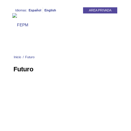
Idiomas:
Español
English
AREA PRIVADA
Inicio
/
Futuro
Futuro
CARREFOUR DU BOIS 2,
3 Y 4 DE JUNIO.
NANTES