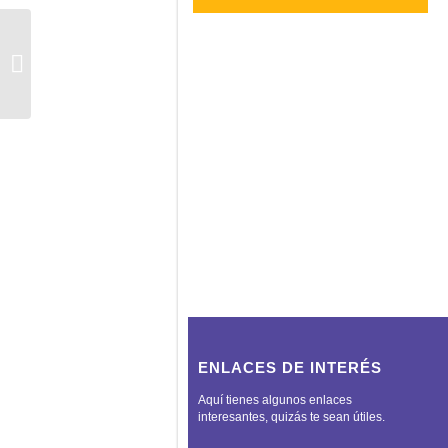
ALPAMA
ENLACES DE INTERÉS
Aquí tienes algunos enlaces
interesantes, quizás te sean útiles.