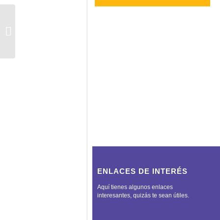
CIRCULAR Nº 1 2023 CAMBIOS EN
LA TRAMITACIÓN DE LA
INCAPACIDAD TEMPORAL
ENLACES DE INTERÉS
Aquí tienes algunos enlaces
interesantes, quizás te sean útiles.