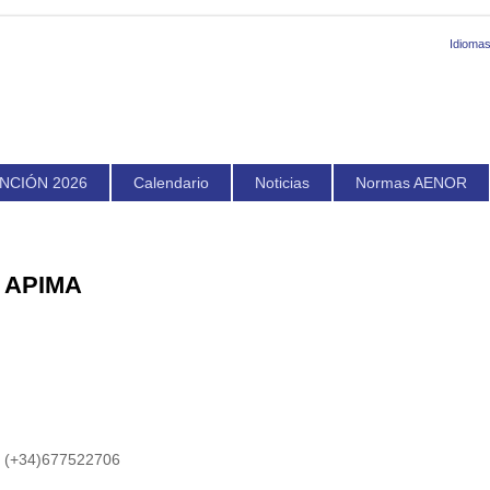
Idiomas
NCIÓN 2026
Calendario
Noticias
Normas AENOR
APIMA
(+34)677522706