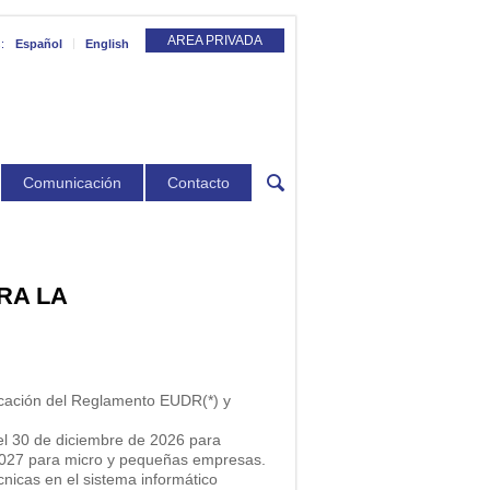
AREA PRIVADA
:
Español
English
Comunicación
Contacto
RA LA
icación del Reglamento EUDR(*) y
el 30 de diciembre de 2026 para
 2027 para micro y pequeñas empresas.
cnicas en el sistema informático