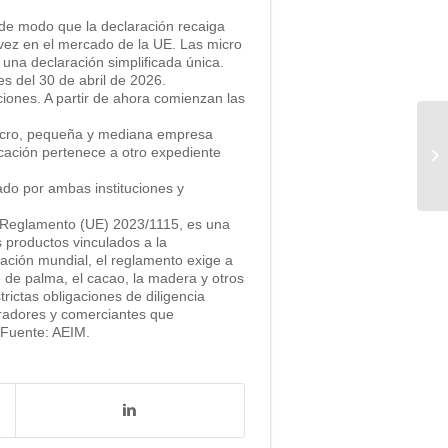
 de modo que la declaración recaiga
vez en el mercado de la UE. Las micro
una declaración simplificada única.
es del 30 de abril de 2026.
ciones. A partir de ahora comienzan las
e micro, pequeña y mediana empresa
A
cación pertenece a otro expediente
20
ado por ambas instituciones y
e Reglamento (UE) 2023/1115, es una
s productos vinculados a la
tación mundial, el reglamento exige a
 de palma, el cacao, la madera y otros
rictas obligaciones de diligencia
peradores y comerciantes que
 Fuente: AEIM.