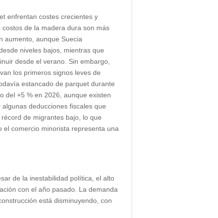
nfrentan costes crecientes y
os costos de la madera dura son más
 en aumento, aunque Suecia
desde niveles bajos, mientras que
nuir desde el verano. Sin embargo,
van los primeros signos leves de
todavía estancado de parquet durante
mo del +5 % en 2026, aunque existen
 y algunas deducciones fiscales que
écord de migrantes bajo, lo que
o el comercio minorista representa una
de la inestabilidad política, el alto
ración con el año pasado. La demanda
 construcción está disminuyendo, con