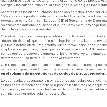
mantienen estables. El sector enfrenta el aumento de los precios, es
energía y los salarios. Además, el clima general es de gran incertidum
Mientras la situación con Estados Unidos parece estabilizarse por el
15% a todos los productos de parquet de la UE exportados a Estados
propuestas por la Comisión Europea (CE) al Reglamento de Deforesta
aplazamiento adicional anunciado el 23 de Septiembre, prolonga una 
de implementación poco realistas.
Con otras asociaciones europeas interesadas, FEP insta por lo tanto 
“detención del reloj” que permita a los legisladores realizar una eva
y la implementación del Reglamento. Dicha reevaluación debería tener
simplificación genuinas y hacer que las obligaciones del EUDR sean 
tiempo que se preserve plenamente el legítimo objetivo ambiental de
deforestación, una meta que FEP apoya firmemente.
Con respecto al impacto de las medidas definitivas antidumping sobr
multicapa originarios de China, publicadas a mediados de julio, se h
en el volumen de importaciones de suelos de parquet procedent
Lo que resulta preocupante, sin embargo, es que, sobre esos volúme
chinos ahora ofrecen con frecuencia precios incluso más bajos que an
También hay un aumento en las ofertas de productos de parquet de o
suministraban grandes volúmenes a la UE.