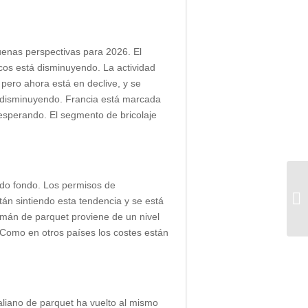
enas perspectivas para 2026. El
ncos está disminuyendo. La actividad
pero ahora está en declive, y se
n disminuyendo. Francia está marcada
y esperando. El segmento de bricolaje
 fondo. Los permisos de
A
án sintiendo esta tendencia y se está
DI
mán de parquet proviene de un nivel
 Como en otros países los costes están
liano de parquet ha vuelto al mismo