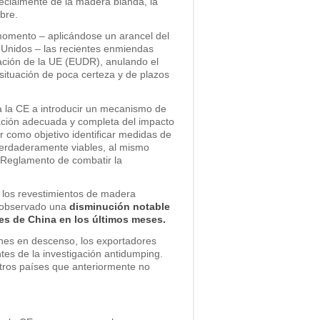
pecialmente de la madera blanda, la
bre.
 momento – aplicándose un arancel del
 Unidos – las recientes enmiendas
ción de la UE (EUDR), anulando el
situación de poca certeza y de plazos
a la CE a introducir un mecanismo de
luación adecuada y completa del impacto
 como objetivo identificar medidas de
verdaderamente viables, al mismo
l Reglamento de combatir la
e los revestimientos de madera
a observado una
disminución notable
es de China en los últimos meses.
nes en descenso, los exportadores
tes de la investigación antidumping.
tros países que anteriormente no