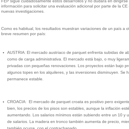
FEP sigue cuidadosamente estos desarrollos y no dudará en dirigirse
información para solicitar una evaluación adicional por parte de la C
nuevas investigaciones.
Como es habitual, los resultados muestran variaciones de un país a o
breve resumen por país:
AUSTRIA: El mercado austriaco de parquet enfrenta subidas de ab
como de carga administrativa. El mercado está bajo, o muy ligerame
privadas con pequeñas renovaciones. Los proyectos están bajo p
algunos topes en los alquileres, y las inversiones disminuyen. Se
permanece estable.
CROACIA: El mercado de parquet croata es positivo pero exigente
bien, los precios de los pisos son estables, aunque la inflación es
aumentando. Los salarios mínimos están subiendo entre un 10 y un
de salarios. La madera en tronco también aumenta de precio, mien
también ocurre con el contrachapado.